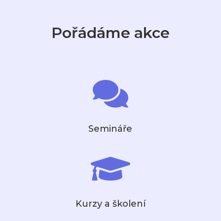
Můžete pomoci
Podívejte se, jak i Vy můžete pomoci neslyšícím.
Pořádáme akce
Zobrazit

Semináře

Kurzy a školení