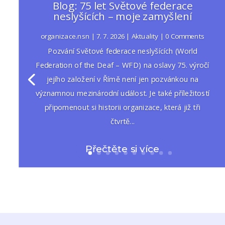
Blog: 75 let Světové federace
neslyšících – moje zamyšlení
Zprávy
organizace.nsn
|
7. 7. 2026
|
Aktuality
| 0 Comments
Snažíme se Vás informovat o aktuálním dění.
Pozvání Světové federace neslyšících (World
Federation of the Deaf – WFD) na oslavy 75. výročí
ZOBRAZIT
jejího založení v Římě není jen pozvánkou na
významnou mezinárodní událost. Je také příležitostí
připomenout si historii organizace, která již tři
čtvrtě...
Přečtěte si více
