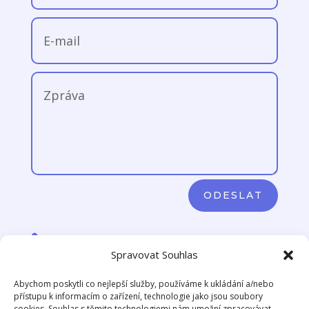
ODESLAT

+420 776 106 780 (pouze SMS)
Spravovat Souhlas

Na Křečku 365, 109 04, Praha 15,
Abychom poskytli co nejlepší služby, používáme k ukládání a/nebo
přístupu k informacím o zařízení, technologie jako jsou soubory
Horní Měcholupy
cookies. Souhlas s těmito technologiemi nám umožní zpracovávat